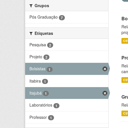
Grupos
Pós Graduação
7
Bol
Rel
pro
Etiquetas
CS
Pesquisa
2
Projeto
Pr
2
Rel
Bolsistas
1
cam
CS
Itabira
1
Itajubá
1
Gr
Rel
Laboratórios
1
CS
Professor
1