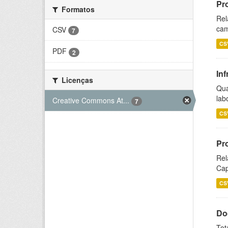
Pr
Formatos
Rel
cam
CSV
7
CS
PDF
2
Inf
Licenças
Qua
lab
Creative Commons At...
7
CS
Pr
Rel
Cap
CS
Do
Tot