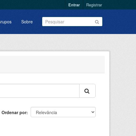
Entrar
Registrar
rupos
Sobre
Ordenar por