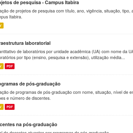
ojetos de pesquisa - Campus Itabira
ação de projetos de pesquisa com título, ano, vigência, situação, tipo
pus Itabira.
V
raestrutura laboratorial
ntitativo de laboratórios por unidade acadêmica (UA) com nome da U
oratórios por tipo (ensino, pesquisa e extensão), utilização média...
V
PDF
ogramas de pós-graduação
ação de programas de pós-graduação com nome, situação, nível de ens
es e número de discentes.
V
PDF
centes na pós-graduação
al de docentes atuantes por programas de pós-graduação.