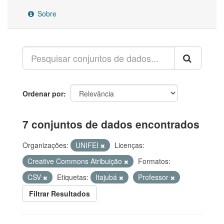
Sobre
Ordenar por
7 conjuntos de dados encontrados
Organizações:
UNIFEI
Licenças:
Creative Commons Atribuição
Formatos:
CSV
Etiquetas:
Itajubá
Professor
Filtrar Resultados