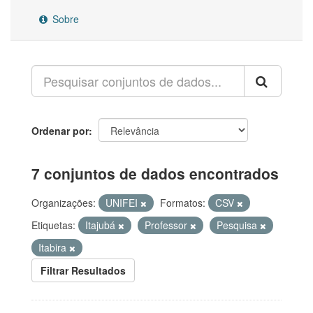
Sobre
Ordenar por
7 conjuntos de dados encontrados
Organizações:
UNIFEI
Formatos:
CSV
Etiquetas:
Itajubá
Professor
Pesquisa
Itabira
Filtrar Resultados