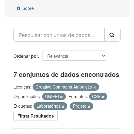
Sobre
Ordenar por
7 conjuntos de dados encontrados
Licenças:
Creative Commons Atribuição
Organizações:
UNIFEI
Formatos:
CSV
Etiquetas:
Laboratórios
Projeto
Filtrar Resultados