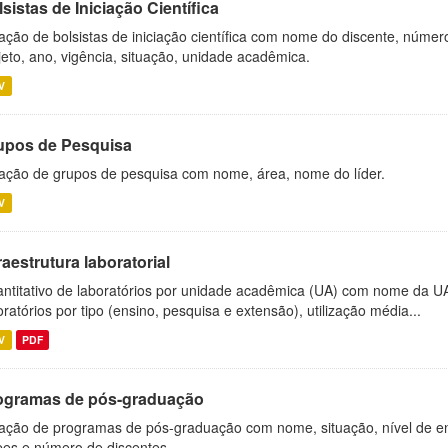
sistas de Iniciação Científica
ação de bolsistas de iniciação científica com nome do discente, número 
jeto, ano, vigência, situação, unidade acadêmica.
V
upos de Pesquisa
ação de grupos de pesquisa com nome, área, nome do líder.
V
raestrutura laboratorial
ntitativo de laboratórios por unidade acadêmica (UA) com nome da U
oratórios por tipo (ensino, pesquisa e extensão), utilização média...
V
PDF
ogramas de pós-graduação
ação de programas de pós-graduação com nome, situação, nível de ens
es e número de discentes.