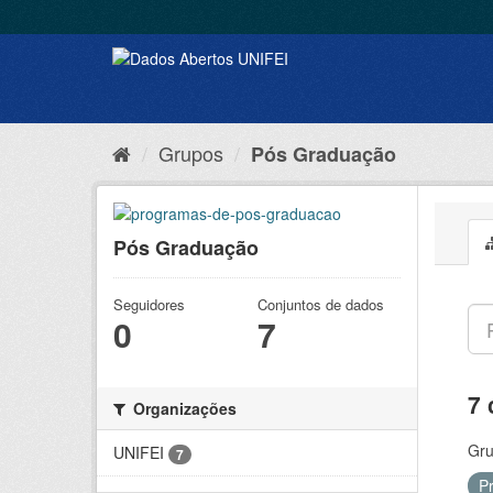
Grupos
Pós Graduação
Pós Graduação
Seguidores
Conjuntos de dados
0
7
7 
Organizações
Gru
UNIFEI
7
P