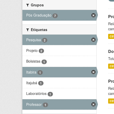
Grupos
Pós Graduação
7
Pr
Rel
cam
Etiquetas
CS
Pesquisa
2
Projeto
Do
2
Tot
Bolsistas
1
CS
Itabira
1
Pr
Itajubá
1
Rel
cam
Laboratórios
1
CS
Professor
1