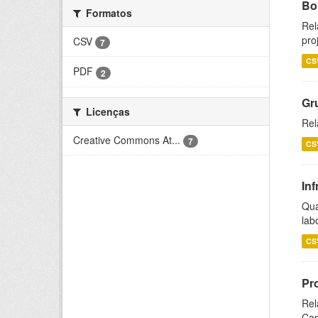
Bol
Formatos
Rel
pro
CSV
7
CS
PDF
2
Gr
Licenças
Rel
Creative Commons At...
7
CS
Inf
Qua
lab
CS
Pr
Rel
Cap