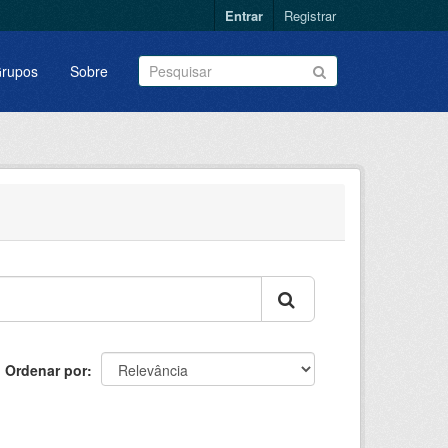
Entrar
Registrar
rupos
Sobre
Ordenar por