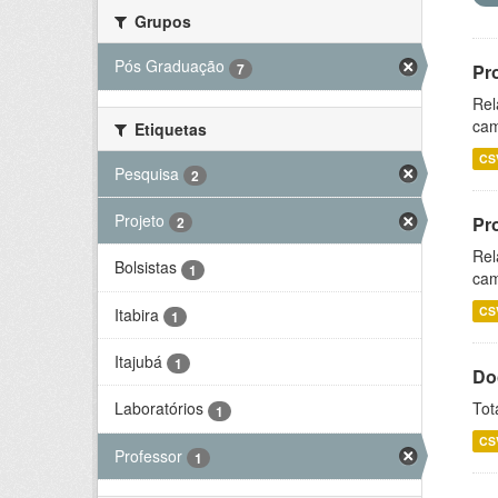
Grupos
Pós Graduação
7
Pr
Rel
cam
Etiquetas
CS
Pesquisa
2
Projeto
Pr
2
Rel
Bolsistas
1
cam
CS
Itabira
1
Itajubá
1
Do
Tot
Laboratórios
1
CS
Professor
1