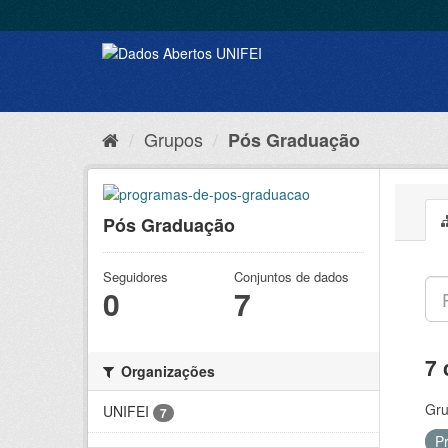
Grupos
Pós Graduação
Pós Graduação
Seguidores
Conjuntos de dados
0
7
7 
Organizações
Gru
UNIFEI
7
P