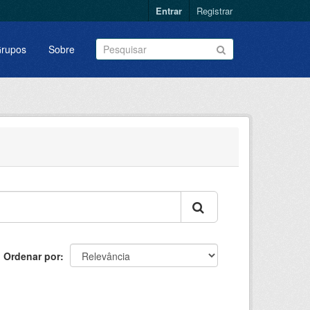
Entrar
Registrar
rupos
Sobre
Ordenar por