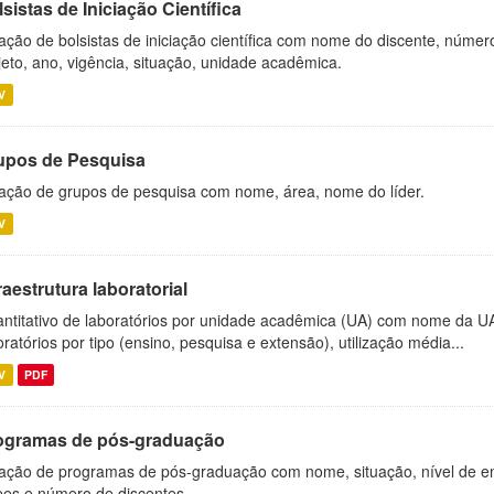
sistas de Iniciação Científica
ação de bolsistas de iniciação científica com nome do discente, número 
jeto, ano, vigência, situação, unidade acadêmica.
V
upos de Pesquisa
ação de grupos de pesquisa com nome, área, nome do líder.
V
raestrutura laboratorial
ntitativo de laboratórios por unidade acadêmica (UA) com nome da U
oratórios por tipo (ensino, pesquisa e extensão), utilização média...
V
PDF
ogramas de pós-graduação
ação de programas de pós-graduação com nome, situação, nível de ens
es e número de discentes.