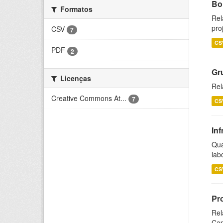
Bol
Formatos
Rel
pro
CSV
7
CS
PDF
2
Gr
Licenças
Rel
Creative Commons At...
7
CS
Inf
Qua
lab
CS
Pr
Rel
Cap