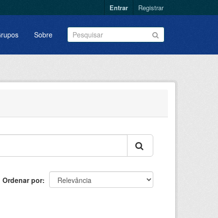
Entrar
Registrar
rupos
Sobre
Ordenar por