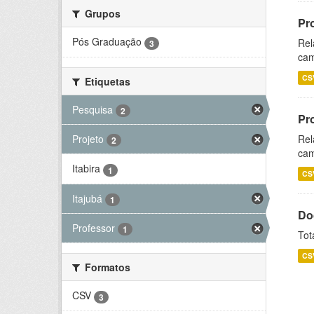
Grupos
Pr
Pós Graduação
Rel
3
cam
CS
Etiquetas
Pesquisa
2
Pr
Projeto
Rel
2
cam
Itabira
1
CS
Itajubá
1
Do
Professor
1
Tot
CS
Formatos
CSV
3