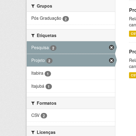
Grupos
Pr
Pós Graduação
Rel
2
cam
CS
Etiquetas
Pesquisa
2
Pr
Projeto
Rel
2
cam
Itabira
1
CS
Itajubá
1
Formatos
CSV
2
Licenças