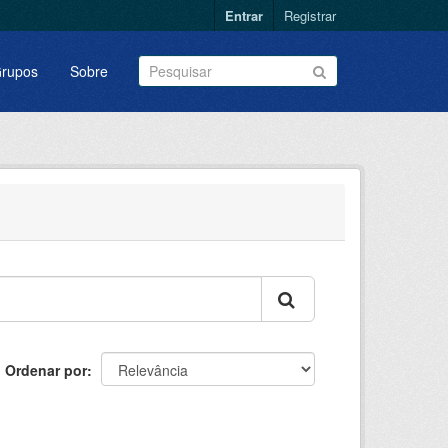
Entrar
Registrar
rupos
Sobre
Ordenar por