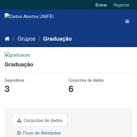
Entrar
Registrar
Grupos
Graduação
Graduação
Seguidores
Conjuntos de dados
3
6
Conjuntos de dados
Fluxo de Atividades