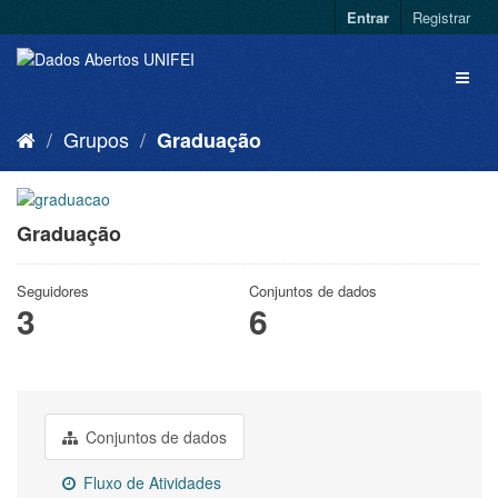
Entrar
Registrar
Grupos
Graduação
Graduação
Seguidores
Conjuntos de dados
3
6
Conjuntos de dados
Fluxo de Atividades