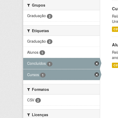
Grupos
Cu
Graduação
Rel
2
Uni
CS
Etiquetas
Graduação
2
Al
Alunos
Rel
1
ano
Concluídos
1
CS
Cursos
1
Formatos
CSV
2
Licenças