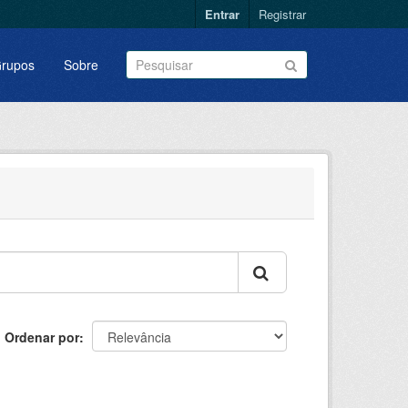
Entrar
Registrar
rupos
Sobre
Ordenar por