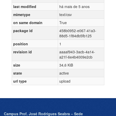
last modified
há mais de 5 anos
mimetype
text/csv
on same domain
True
package id
458b0952-e067-41a3-
88d5-1f84db5fb125
position
1
revision id
aaaaf943-3acb-4a14-
a21f-6e4b4009e2cb
size
34,6 KiB
state
active
url type
upload
Campus Prof. José Rodrigues Seabra – Sede