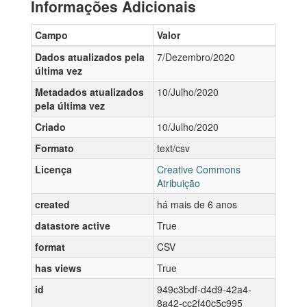
Informações Adicionais
Campo
Valor
Dados atualizados pela
7/Dezembro/2020
última vez
Metadados atualizados
10/Julho/2020
pela última vez
Criado
10/Julho/2020
Formato
text/csv
Licença
Creative Commons
Atribuição
created
há mais de 6 anos
datastore active
True
format
CSV
has views
True
id
949c3bdf-d4d9-42a4-
8a42-cc2f40c5c995