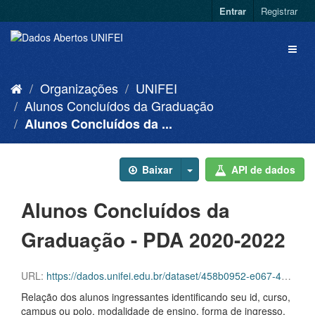
Entrar
Registrar
Organizações
UNIFEI
Alunos Concluídos da Graduação
Alunos Concluídos da ...
Baixar
API de dados
Alunos Concluídos da
Graduação - PDA 2020-2022
URL:
https://dados.unifei.edu.br/dataset/458b0952-e067-41a3-88d5-1f84db5fb125/resource/949c3bdf-d4d9-42a4-8a42-cc2f40c5c995/download/alunos-concluidos-da-graduacao-pda-2020-2022.csv
Relação dos alunos ingressantes identificando seu id, curso,
campus ou polo, modalidade de ensino, forma de ingresso,